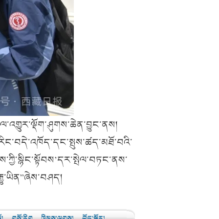
་ལ་འགྱུར་ལྡོག་ཤུགས་ཆེན་བྱུང་ནས།
་རིང་བདེ་འཁོད་དང་སྤུས་ཚད་མཐོ་བའི་
ྲས་ཀྱི་སྙིང་སྟོབས’དར་སྤེལ་བཏང་ནས་
རྒྱུ་ཡིན”ཞེས་བཤད།
ོ།
གསོ་རིག
ཁྲིམས་ལུགས།
བོད་སྐྱོར།