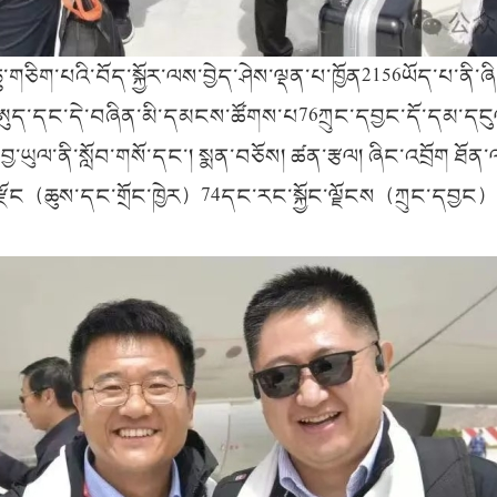
ཅིག་པའི་བོད་སྐྱོར་ལས་བྱེད་ཤེས་ལྡན་པ་ཁྱོན2156ཡོད་པ་ནི་ཞིང
་ཨུད་དང་དེ་བཞིན་མི་དམངས་ཚོགས་པ76ཀྲུང་དབྱང་དོ་དམ་དངུལ་
བྱ་ཡུལ་ནི་སློབ་གསོ་དང་། སྨན་བཅོས། ཚན་རྩལ། ཞིང་འབྲོག ཐ
ྱི་རྫོང（ཆུས་དང་གྲོང་ཁྱེར）74དང་རང་སྐྱོང་ལྗོངས（ཀྲུང་ད