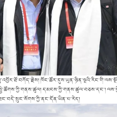
འབྱོར་ཐོ་བཀོད་རྗེས། ཁོང་ཚོར་དུས་ཡུན་ཉིན་ལྔའི་རིང་གི་ལས་སྔོན་གྱ
སྤྱི་ཚོགས་ཀྱི་གནས་ཚུལ། དམངས་ཀྱི་གནས་ཚུལ་བཅས་དང་། ལས་བྱེ
ཐང་བདེ་སྲུང་སོགས་ཀྱི་ནང་དོན་ཡིན་པ་རེད།