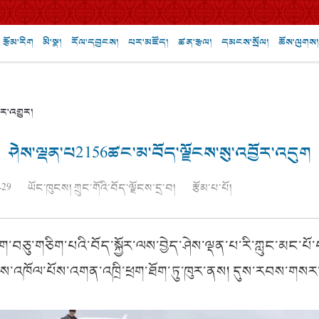
རྩོམ་རིག
མི་སྣ།
རོལ་དབྱངས།
པར་མཛོད།
ཚན་རྩལ།
དམངས་སྲོལ།
ཆོས་ལུགས།
ར་འགྱུར།
ཤེས་ལྡན་པ2156ཚང་མ་བོད་ལྗོངས་སུ་འབྱོར་འདུག
-29
ཡོང་ཁུངས། ཀྲུང་གོའི་བོད་ལྗོངས་དྲ་བ།
རྩོམ་པ་པོ།
བཅུ་གཅིག་པའི་བོད་སྐྱོར་ལས་བྱེད་ཤེས་ལྡན་པ་རི་ཀླུང་མང་པོ་
ེམས་འཁོལ་པོས་འགན་འཁྲི་ཕྲག་ཐོག་ཏུ་ཁུར་ནས། དུས་རབས་གསར་པའ