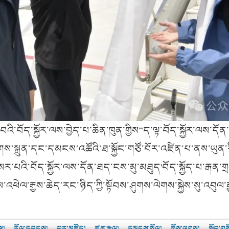
འི་བོད་སྐྱོར་ལས་བྱེད་པ་ཆིན་ཁུན་གྱིས“ད་ལྟ་བོད་སྐྱོར་ལས་དོན
འཛུགས་སྐྲུན་དང་དམངས་འཚོའི་ཐ་སྐྱོང་གཙོ་བོར་འཛིན་པ་ནས་ཡུན
སར་པའི་བོད་སྐྱོར་ལས་དོན་ཐད་ངས་མུ་མཐུད'བོད་སྐྱོད་པ་རྒན་ག
ས་འཕེལ་རྒྱས་ཆེད་རང་ཉིད་ཀྱི་སྟོབས་ཤུགས་ལེགས་སྐྱེས་སུ་འབུལ་
སྣ།
རོལ་དབྱངས།
པར་མཛོད།
ཚན་རྩལ།
དམངས་སྲོལ།
ཆོས་ལུགས།
སློབ་གས