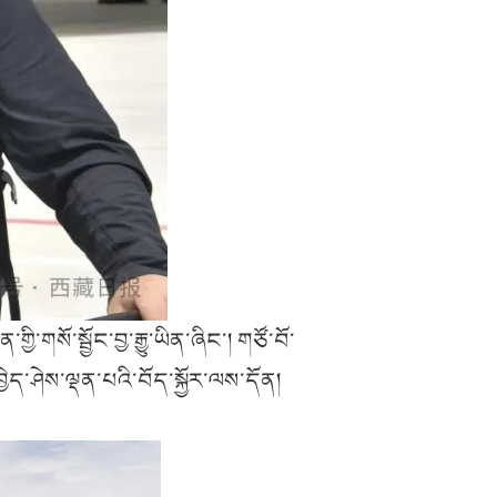
ི་གསོ་སྦྱོང་བྱ་རྒྱུ་ཡིན་ཞིང་། གཙོ་བོ་
ད་ཤེས་ལྡན་པའི་བོད་སྐྱོར་ལས་དོན།