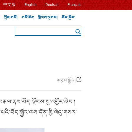
中文版
English
Deutsch
Français
སློབ་གསོ།
གསོ་རིག
ཁྲིམས་ལུགས།
བོད་སྐྱོར།
མཉམ་སྤྱོད།
བརྒལ་ནས་བོད་ལྗོངས་སུ་འབྱོར་ཞིང་།
ི་བོད་སྐྱོར་ལས་དོན་གྱི་ལེའུ་གསར་