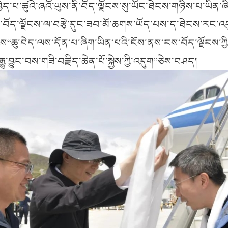
་བྱེད་པ་ཚུའེ་ཞའོ་ཡུས་ནི་བོད་ལྗོངས་སུ་ཡོང་ཐེངས་གཉིས་པ་ཡིན་
་བོད་ལྗོངས་ལ་བརྩེ་དུང་ཟབ་མོ་ཆགས་ཡོད་པས་ད་ཐེངས་རང་འག
ས་ཀྱིས“ཆུ་བེད་ལས་དོན་པ་ཞིག་ཡིན་པའི་ངོས་ནས་ངས་བོད་ལྗོངས་ཀྱ
རྒྱུ་བྱུང་བས་གཟི་བརྗིད་ཆེན་པོ་སྐྱེས་ཀྱི་འདུག”ཅེས་བཤད།