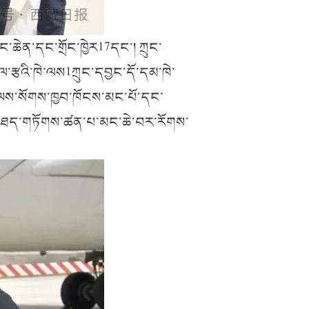
་ཆེན་དང་གྲོང་ཁྱེར17དང་། ཀྲུང་
རྩའི་ཁེ་ལས1ཀྲུང་དབྱང་དོ་དམ་ཁེ་
ོན་ལས་སོགས་ཁྱབ་ཁོངས་མང་པོ་དང་
བྱང）ཐད་གཏོགས་ཚན་པ་མང་ཆེ་བར་རོགས་