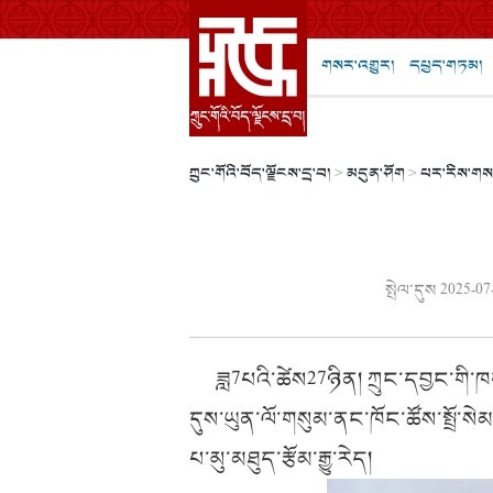
གསར་འགྱུར།
དཔྱད་གཏམ།
ཀྲུང་གོའི་བོད་ལྗོངས་དྲ་བ།
>
མདུན་ཤོག
>
པར་རིས་གས
སྤེལ་དུས 2025-07
ཟླ7པའི་ཚེས27ཉིན། ཀྲུང་དབྱང་གི་ཁག་
དུས་ཡུན་ལོ་གསུམ་ནང་ཁོང་ཚོས་སྤྲོ་ས
པ་མུ་མཐུད་རྩོམ་རྒྱུ་རེད།