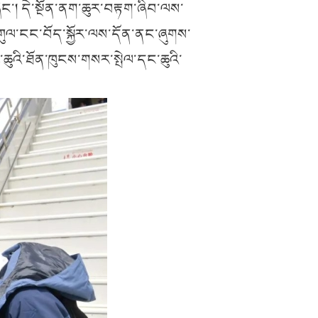
ཞིང་། དེ་སྔོན་ནག་ཆུར་བརྟག་ཞིབ་ལས་
ུལ་ངང་བོད་སྐྱོར་ལས་དོན་ནང་ཞུགས་
ི་ཆུའི་ཐོན་ཁུངས་གསར་སྤེལ་དང་ཆུའི་