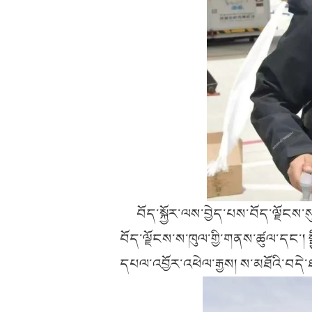
བོད་སྐྱོར་ལས་བྱེད་པས་བོད་ལྗོངས་སུ་
བོད་ལྗོངས་ས་ཁུལ་གྱི་གནས་ཚུལ་དང་། 
དཔལ་འབྱོར་འཕེལ་རྒྱས། ས་མཐོའི་བདེ་