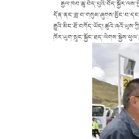
རྒྱལ་ཁབ་ཆུ་བེད་པུའི་བོད་སྐྱོར་ལས
དོན་ནང་ཟླ་བ་གསུམ་ཞུགས་མྱོང་བ་དང
རྒྱུའི་མིང་ཐོ་བཀོད་ཡོད། ཚུའེ་ཞའོ་ཡུ
ཁོར་ཡུག་སྲུང་སྐྱོང་ཐད་ལེགས་སྐྱེས་ཕུལ་