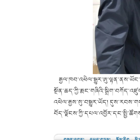
རྒྱལ་ཁབ་འཕེལ་སྒྱུར་ཨུ་ལྷན་ནས་ཡོང་བ
སྔོན་ཆད་ཀྱི་རྨང་གཞིའི་སྒྲིག་བཀོད་
འཕེལ་རྒྱས་སུ་བསྒྱུར་ཡོད། དུས་རབས་ག
བོད་ལྗོངས་ཀྱི་དཔལ་འབྱོར་དང་སྤྱི་ཚོག
གསར་འགྱུར།
དཔྱད་གཏམ།
རྩོམ་རིག
མི་