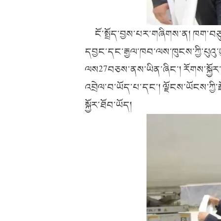
ངོ་སྤྲོད་བྱས་པར་གཞིགས་ན། ཁག་བཅུ་ག
དབྱང་དང་རྒྱལ་ཁབ་ལས་ཁུངས་ཀྱི་པུའུ
ལས27བཅས་ནས་ཡིན་ཞིང་། རོགས་སྐྱོར་
འབྲེལ་བ་ཡོད་པ་དང་། ལྗོངས་ཡོངས་ཀ
སྐྱོར་ཐོབ་ཡོད།