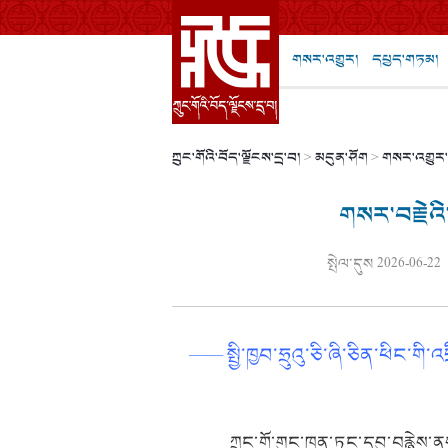
གསར་འགྱུར།
དཔྱད་གཏམ།
ཀྲུང་གོའི་བོད་ལྗོངས་དྲ་བ།
>
མདུན་ཤོག
>
གསར་འགྱུར
གསར་བརྗེའི
སྤེལ་དུས 2026-06-22
——
སྤྱི་ཁྱབ་ཧྲུའུ་ཅི་ཞི་ཅིན་ཕིང
ཀྲུང་གོ་གུང་ཁྲན་ཏང་དབུ་བརྙེས་ནས