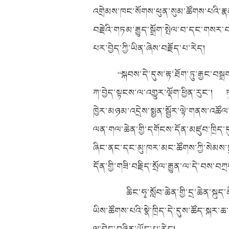
འགྲེམས་ཁང་སོགས་ཕུན་སུམ་ཚོགས་པའི་རྣ
བརྗེའི་གཏམ་རྒྱུད་སྒྲོག་སྤེལ་བ་དང་གསར
པར་བྱེད་ཀྱི་ཡིན་ཞེས་བརྗོད་པ་རེད།
“སྐབས་དེ་དུས་རྟ་ཐོག་ཏུ་རྒྱང་བས
ཀ་བྱེད་སྟངས་ལ་འགྱུར་ལྡོག་ཕྱིན་རུང་། 
ཁྱེར་མཉམ་འདྲེས་སྨྱན་སྦྱོར་ལྟེ་གནས་འཚོལ་
ལན་གལ་ཆེན་གྱི་དགོངས་དོན་མཛུབ་ཁྲིད་ད
ཞིང་ནང་དང་མུ་ཁར་མང་ཚོགས་ཀྱི་སེམས
དོན་གྱི་གཟི་བརྗིད་སྲོལ་རྒྱུན་ལ་དེ་བས་
ཆིང་ཧྭ་སློབ་ཆེན་གྱི་དྲ་ཆེན་སྐ
ཡིས་ཚོགས་པའི་སྣེ་ཁྲིད་དེ་དུས་ཚོད་སྐར་