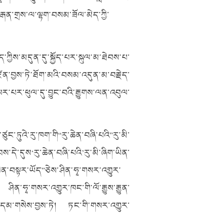
་རྒན་གྲས་ལ་ལྷག་བསམ་ཟོལ་མེད་ཀྱི་
ེད་ཀྱིས་མདུན་དུ་སྐྱོད་པར་སྐུལ་མ་ཐེབས་པ་
ཛིན་བྱས་ཏེ་ཐོག་མའི་བསམ་འདུན་མ་བརྗེད་
་པར་ཕུལ་དུ་བྱུང་བའི་རྒྱུགས་ལན་འབུལ་
ུང་ཏུའེ་རུ་ཁག་གི“རུ་ཆེན་བཞི་པའི”རུ་མི་
ས་དེ་དུས‘རུ་ཆེན་བཞི་པའི’རུ་མི་ཞིག་ཡིན་
ལེན་བསྟར་ཡོད”ཅེས་ཤིན་ཧྭ་གསར་འགྱུར་
ཤིན་ཧྭ་གསར་འགྱུར་ཁང་གི་ལོ་རྒྱུས་རྒྱུན་
་གདམ་གསེས་བྱས་ཏེ། ཏང་གི་གསར་འགྱུར་