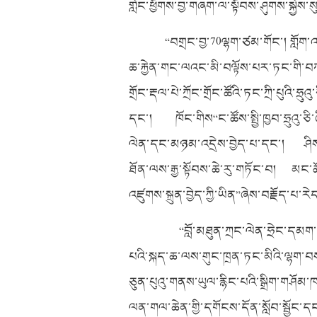
གླེང་ཕྱོགས་བྱ་གཞག་ལ་སྟོབས་ཤུགས་སྐྱེས་ས
“བགྲང་བྱ་70ལྷག་ཙམ་གོང་། གློག་འ
ཆ་རྐྱེན་གང་ལའང་མི་བལྟོས་པར་ཏང་གི་བཀ
གྲོང་རྡལ་པེ་ཀྲོང་གྲོང་ཚོའི་ཏང་ཀྲི་པུའི་ཧྲུའ
དང་། ཁོང་གིས“ང་ཚོས་སྤྱི་ཁྱབ་ཧྲུའུ་ཅི
ལེན་དང་མཉམ་འདྲེས་བྱེད་པ་དང་། ཤིས་པ
ཐོན་ལས་རྒྱ་སྟོབས་ཆེ་རུ་གཏོང་བ། མང་ཚོ
འཛུགས་སྐྲུན་བྱེད་ཀྱི་ཡིན”ཞེས་བརྗོད་པ་རེ
“བློ་མཐུན་ཀྲང་ལེན་ཧྲེང་དམག་
པའི་སྐད་ཆ་ལས་གུང་ཁྲན་ཏང་མིའི་ལྷག་བ
ཅུན་པུའུ་གནས་ཡུལ་རྙིང་པའི་སྒྲིག་གཤོམ་ཁང
ལན་གལ་ཆེན་གྱི་དགོངས་དོན་སློབ་སྦྱོང་ད