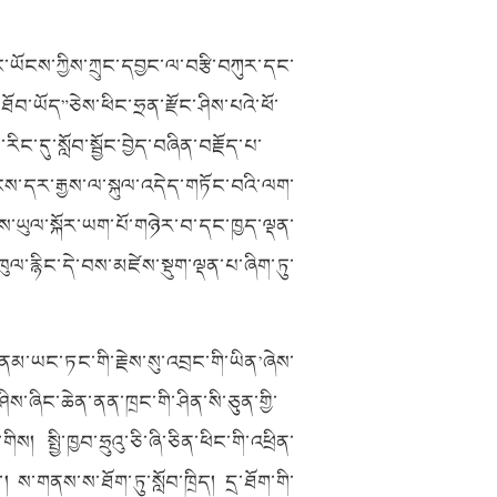
ཏང་ཡོངས་ཀྱིས་ཀྲུང་དབྱང་ལ་བརྩི་བཀུར་དང་
བ་ཡོད”ཅེས་ཕིང་ཧྲན་རྫོང་ཤིས་པའེ་ཕོ་
མས་རིང་དུ་སློབ་སྦྱོང་བྱེད་བཞིན་བརྗོད་པ་
ཡོངས་དར་རྒྱས་ལ་སྐུལ་འདེད་གཏོང་བའི་ལག་
ས་ཡུལ་སྐོར་ཡག་པོ་གཉེར་བ་དང་ཁྱད་ལྡན་
ུལ་རྙིང་དེ་བས་མཛེས་སྡུག་ལྡན་པ་ཞིག་ཏུ་
 ‘ནམ་ཡང་ཏང་གི་རྗེས་སུ་འབྲང་གི་ཡིན’ཞེས་
ཞིང་ཆེན་ནན་ཁྲང་གི་ཤིན་སི་ཅུན་གྱི་
། སྤྱི་ཁྱབ་ཧྲུའུ་ཅི་ཞི་ཅིན་ཕིང་གི་འཕྲིན་
 ས་གནས་ས་ཐོག་ཏུ་སློབ་ཁྲིད། དྲ་ཐོག་གི་