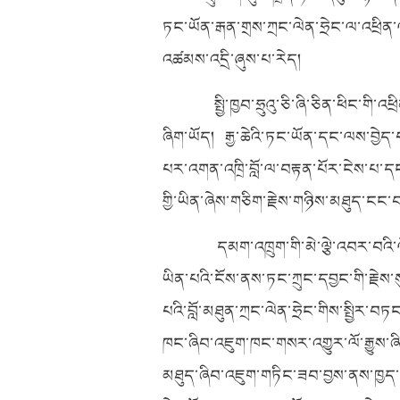
ཏང་ཡོན་རྒན་གྲས་ཀྲང་ལེན་ཧྲེང་ལ་འཕྲིན་
འཚམས་འདྲི་ཞུས་པ་རེད།
སྤྱི་ཁྱབ་ཧྲུའུ་ཅི་ཞི་ཅིན་ཕིང་ག
ཞིག་ཡོད། རྒྱ་ཆེའི་ཏང་ཡོན་དང་ལས་བྱེད
པར་འགན་འཁྲི་བློ་ལ་བརྟན་པོར་ངེས་པ་ད
གྱི་ཡིན་ཞེས་གཅིག་རྗེས་གཉིས་མཐུད་ངང་བ
དམག་འཁྲུག་གི་མེ་ལྕེ་འབར་བའི་ལ
ཡིན་པའི་ངོས་ནས་ཏང་ཀྲུང་དབྱང་གི་རྗེས་ས
པའི་བློ་མཐུན་ཀྲང་ལེན་ཧྲེང་གིས་སྤྱིར
ཁང་ཞིབ་འཇུག་ཁང་གསར་འགྱུར་ལོ་རྒྱུས་ཞིབ
མཐུད་ཞིབ་འཇུག་གཏིང་ཟབ་བྱས་ནས་ཁྱད་