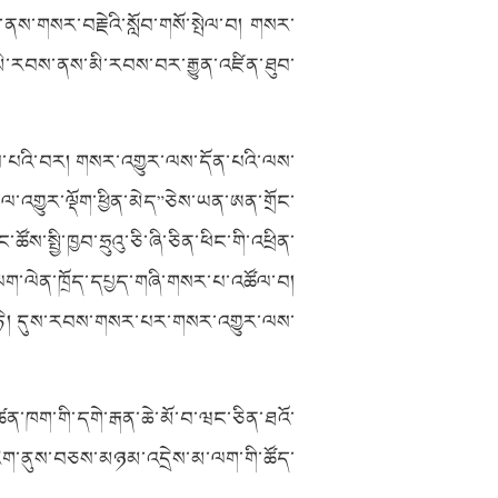
ནས་གསར་བརྗེའི་སློབ་གསོ་སྤེལ་བ། གསར་
ན་མི་རབས་ནས་མི་རབས་བར་རྒྱུན་འཛིན་ཐུབ་
་གྲུབ་པའི་བར། གསར་འགྱུར་ལས་དོན་པའི་ལས་
ལ་འགྱུར་ལྡོག་ཕྱིན་མེད”ཅེས་ཡན་ཨན་གྲོང་
ས་སྤྱི་ཁྱབ་ཧྲུའུ་ཅི་ཞི་ཅིན་ཕིང་གི་འཕྲིན་
ི་ལག་ལེན་ཁྲོད་དཔྱད་གཞི་གསར་པ་འཚོལ་བ།
་ཏེ། དུས་རབས་གསར་པར་གསར་འགྱུར་ལས་
ུན་ཚན་ཁག་གི་དགེ་རྒན་ཆེ་མོ་བ་ཝང་ཅིན་ཐའོ་
 རིག་ནུས་བཅས་མཉམ་འདྲེས་མ་ལག་གི་ཚོད་