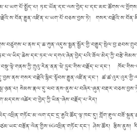
མ་པ་ཡག་པོ་སྤྱོད་པ། ཏང་ཡོན་དང་ལས་བྱེད་པ་དང་མང་ཚོགས་ལ་ཕྱོགས་
་བརྗེའི་ས་བོན་རྒྱུན་འཛིན་པ་ཡག་པོ་བཅས་བྱས་ཏེ། གསར་བརྗེའི་ས་བོ
ྒྲགས་བཙུགས་པ་ནས་ད་ཆ་ཀུན་འདུས་སྨྱན་སྦྱོར་གྱི་བརྒྱུད་སྤེལ་བྱ་ཐབས
ཏང་ལ་ཡིད་ཆེས་དང་ཏང་ལ་དགའ་ཞེན་བྱེད་པའི་ཟོལ་མེད་ཀྱི་བརྩེ་སེམས་
བསྡུ་ལྟེ་གནས་ཀྱི་ཀྲུའུ་རེན་ནན་ཝེ་ཏུང་གིས་བརྗོད་པ་དང་། ཁོང་གིས“ང་ཚོ
ུ་བྱས་ནས་གསར་བརྗེའི་སྙིང་སྟོབས་རྒྱུན་འཛིན་དང་། ཚ་ཚ་འུར་འུར་གྱ
་སྒྲ་ཉན་པ། སེམས་རྣལ་དུ་ཕབ་ནས“ནུས་པ་བཞིར”ཞུན་བརྡར་བཅས་བྱས
བཀྲག་མདངས་འཚེར་བ་བྱེད་ཀྱི་ཡིན”ཞེས་བརྗོད་པ་རེད།
ུད་མེད་འཕྲིན་གཏོང་མ་ལག་དང་དྲ་རྒྱའི་ཚོད་ལྟ་ཁང་དུ། གློག་རྡུལ་བཟོ་སྐྲ
ཆ་ཙམ་ཡང་བརྩོན་ལེན་གྱིས་6
G
འཕྲིན་གཏོང་དང་། ཤེས་ཚོར། རྩིས་ནུས།