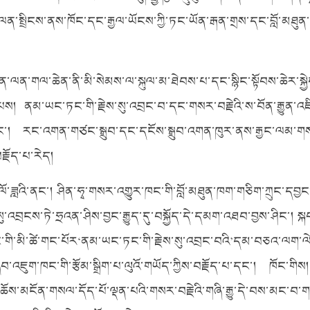
ལན་སྤྲིངས་ནས་ཁོང་དང་རྒྱལ་ཡོངས་ཀྱི་ཏང་ཡོན་རྒན་གྲས་དང་བློ་མཐུན
ི་འཕྲིན་ལན་གལ་ཆེན་ནི་མི་སེམས་ལ་སྐུལ་མ་ཐེབས་པ་དང་སྙིང་སྟོབས་ཆེར་སྐྱ
་པས། ནམ་ཡང་ཏང་གི་རྗེས་སུ་འབྲང་བ་དང་གསར་བརྗེའི་ས་བོན་རྒྱུན་འ
ང་། རང་འགན་གཙང་སྒྲུབ་དང་དངོས་སྒྲུབ་འགན་ཁུར་ནས་རྒྱང་ལམ་གསར
རྗོད་པ་རེད།
ོ་ཟླའི་ནང་། ཤིན་ཧྭ་གསར་འགྱུར་ཁང་གི་བློ་མཐུན་ཁག་གཅིག་ཀྲུང་དབྱང་ཙ
ུ་འབྲངས་ཏེ་ཧྲའན་ཤིས་བྱང་རྒྱུད་དུ་བསྐྱོད་དེ་དམག་འཐབ་བྱས་ཤིང་། སྐབ
་བཏང་གི་མི་ཚེ་གང་པོར‘ནམ་ཡང་ཏང་གི་རྗེས་སུ་འབྲང་བའི’དམ་བཅའ་ལག་
་འཇུག་ཁང་གི་རྩོམ་སྒྲིག་པ་ལུའོ་གཡོད་ཀྱིས་བརྗོད་པ་དང་། ཁོང་གིས། 
ཆོས་མངོན་གསལ་དོད་པོ་ལྡན་པའི་གསར་བརྗེའི་གཞི་རྒྱུ་དེ་བས་མང་བ