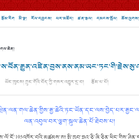
རྩོམ་རིག
མི་སྣ།
རོལ་དབྱངས།
པར་མཛོད།
ཚན་རྩལ།
དམངས་སྲོལ།
ཆོས་ལུགས།
་གལ་ཆེན།
་ས་བོན་རྒྱུན་འཛིན་བྱས་ནས་ནམ་ཡང་ཏང་གི་རྗེས་སུ་འ
ཡོང་ཁུངས། ཀྲུང་གོའི་བོད་ཀྱི་གསར་འགྱུར་དྲ་བ།
རྩོམ་པ་པོ།
་གི་འཕྲིན་ལན་གལ་ཆེན་གྱིས་རྒྱ་ཆེའི་ཏང་ཡོན་དང་ལས་བྱེད་པར་རྒྱང
ལན་འབུལ་བར་ལྕག་སྐུལ་ཆེན་པོ་ཐེབས་པ།
་ལོ་ངོ་105འཁོར་བའི་མཚམས་སུ། སྤྱི་ཁྱབ་ཧྲུའུ་ཅི་ཞི་ཅིན་ཕིང་གིས་ཤིན