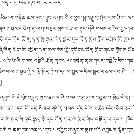
ུ་འབུལ་གྱི་ཡིན་ཞེས་བརྗོད་པ་རེད།
ཕྲིན་ལ་བརྟེན་ནས་ཏང་ཀྲུང་དབྱང་གི་གསུང་སྒྲ་བརྒྱུད་སྤྲོད་བྱས་ཤིང་། 
འ་མཐའ་གཅིག་ཏུ་ལག་བསྟར་བྱས་མཐར་ཀྲུང་གོའི་གསར་བརྗེར་རྒྱལ་ཁ་ཐོ
ུ་ཅི་དང་གྲོང་ཚོ་ཨུ་ལྷན་གྱི་ཀྲུའུ་རེན་ཧྥེང་ཧུང་ཅོན་གྱིས་གློག་འཕྲིན་གྱི་ཁྱ
་ཞི་ཅིན་ཕིང་གི་འཕྲིན་ལན་གལ་ཆེན་གྱི་དགོངས་དོན་གྲོང་གསེབ་ཕྱོགས་
འེ་ཕོ་ཡི་གསར་བརྗེའི་ཐོན་ཁུངས་ལ་བརྟེན་ནས་གསར་བརྗེའི་རིག་གན
གས་ལ་མཐུན་སྒྲིལ་སྣེ་ཁྲིད་ཀྱིས་དཀའ་སྤྱད་དངོས་སྒྲུབ་བཅས་བྱས་ཏེ། ཁ
ད།
འཁྲུག་གི་མེ་ལྕེ་བརྒྱུད་ཀྱང་ཐོག་མའི་བསམ་འདུན་ལ་འགྱུར་བ་ཕྱིན་མེད།
སམ་རྣམ་དག་གི་དད་སེམས་གསོན་ཉམས་དོད་པོས་མཚོན་ཡོད”ཅེས་ཅང་ཤིས་
་གི་ཏང་ཀྲི་པུའི་ཧྲུའུ་ཅི་དང་ཀོན་ཀྲང་ལི་ཆིང་གིས་བརྗོད་པ་དང་། ཁོང་གིས
ང་གོ་བ་ནན་ཏན་ལེན་པ་དང་། དབྱིངས་ཞུགས་རྣམ་པའི་འགྲེམས་སྟོན་དང་།