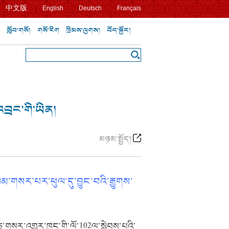
中文版
English
Deutsch
Français
སློབ་གསོ།
གསོ་རིག
ཁྲིམས་ལུགས།
བོད་སྐྱོར།
བྲང་གི་ཡིན།
མཉམ་སྤྱོད།
་ལམ་གསར་པར་ཕུལ་དུ་བྱུང་བའི་རྒྱུགས་
་ཧྭ་གསར་འགྱུར་ཁང་གི་ལོ་102ལ་སླེབས་པའི་