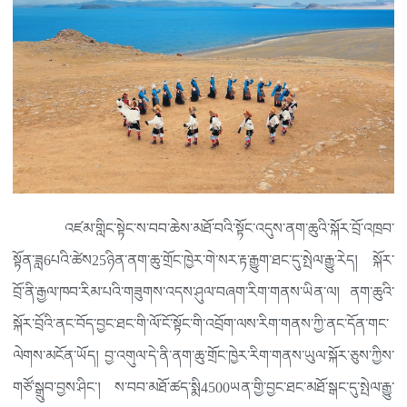
འཛམ་གླིང་སྟེང་ས་བབ་ཆེས་མཐོ་བའི་སྟོང་འདུས་ནག་ཆུའི་སྐོར་བྲོ་འཁྲབ་
སྟོན་ཟླ6པའི་ཚེས25ཉིན་ནག་ཆུ་གྲོང་ཁྱེར་གེ་སར་རྟ་རྒྱུག་ཐང་དུ་སྤེལ་རྒྱུ་རེད། སྐོར་
བྲོ་ནི་རྒྱལ་ཁབ་རིམ་པའི་གཟུགས་འདས་ཤུལ་བཞག་རིག་གནས་ཡིན་ལ། ནག་ཆུའི་
སྐོར་བྲོའི་ནང་བོད་བྱང་ཐང་གི་ལོ་ངོ་སྟོང་གི་འབྲོག་ལས་རིག་གནས་ཀྱི་ནང་དོན་གང་
ལེགས་མངོན་ཡོད། བྱ་འགུལ་དེ་ནི་ནག་ཆུ་གྲོང་ཁྱེར་རིག་གནས་ཡུལ་སྐོར་ཅུས་ཀྱིས་
གཙོ་སྒྲུབ་བྱས་ཤིང་། ས་བབ་མཐོ་ཚད་སྨི4500ཡན་གྱི་བྱང་ཐང་མཐོ་སྒང་དུ་སྤེལ་རྒྱུ་