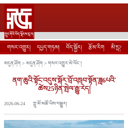
གསར་འགྱུར།
དཔྱད་གཏམ།
བོད་སྐྱོར།
རྩོམ་རིག
མི་སྣ།
མདུན་ཤོག
>
མདུན་ཤོག
>
གསར་འགྱུར་མེ་ལོང་།
ནག་ཆུའི་སྟོང་འདུས་སྐོར་བྲོ་འཁྲབ་སྟོན་ཟླ6པའི་
ཚེས25ཉིན་སྤེལ་རྒྱུ་རེད།
2026-06-24
ཀླུ་མོ་མཚོ་ཡིས་བསྒྱུར།