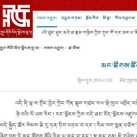
གསར་འགྱུར།
དཔྱད་གཏམ།
རྩོམ་རིག
མི་སྣ།
རོལ་དབྱངས།
ཅིན་ཕིང་དང་ཨར་པ་ནི་ཡའི་ཙུང་ཐུང་མའེ་ཐ་རྣམ་གཉིས་ཀྱིས་ཀྲུང་གོ་དང་ཨར་པ་ན
ིན་ཕིང་དང་ཨར་པ་ནི་ཡའི་ཙུང་ཐུང་མའེ་ཐ་རྣམ་གཉིས་ཀྱིས་ཀྲུང་གོ་དང་ཨར་པ་ནི
ཀྲུང་གོའི་བོད་ལྗོངས་དྲ་བ།
>
གསར་འགྱུར།
>
ཚ་ཤོས།
མང་ཚོགས་ཚོའི
སྤེལ་དུས 2019-12-02
ཡོང་ཁུངས།
འདི་ནི་ལྷ་ས་གྲོང་ཁྱེར་ཁྲེང་ཀོན་ཆུས་གཙང་རལ་སྡེ་ཁུལ་འཕྲོད་
ཉེ་བའི་ལོ་ཤས་རིང་། རང་ལྗོངས་ཀྱིས་བདེ་ཐང་བོད་ལྗོངས་འཛུགས་
བདེ་སྐྱིད་ཚོར་སེམས་ཆེ་རུ་ཏན་ཏིག་བཏང་བ་དང་། རིམ་ཁག་སྨན་བཅོས་སྒྲི
ཞིག་བྱས་ཏེ་མང་ཚོགས་ཚོའི་རིམ་པ་མང་བ་དང་། སྣ་མང་ཅན། མི་གཤིས