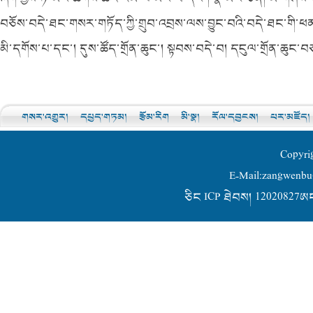
བཅོས་བདེ་ཐང་གསར་གཏོད་ཀྱི་གྲུབ་འབྲས་ལས་བྱུང་བའི་བདེ་ཐང་གི་ཕན
མི་དགོས་པ་དང་། དུས་ཚོད་གྲོན་ཆུང་། སྟབས་བདེ་བ། དངུལ་གྲོན་ཆུང་
གསར་འགྱུར།
དཔྱད་གཏམ།
རྩོམ་རིག
མི་སྣ།
རོལ་དབྱངས།
པར་མཛོད།
Copyri
E-Mail:zangwen
ཅིང ICP ཐེབས། 12020827ཨང-