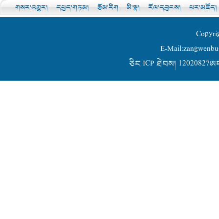
གསར་འགྱུར།
དཔྱད་གཏམ།
རྩོམ་རིག
མི་སྣ།
རོལ་དབྱངས།
པར་མཛོད།
Copyri
E-Mail:zangwen
ཅིང ICP ཐེབས། 12020827ཨང-