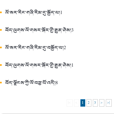
ལོ་སར་རིང་གཞི་རིམ་དུ་སྐྱོད་པ།1
བོད་ལུགས་ལོ་གསར་སྐོར་གྱི་རྒྱུན་ཤེས།3
ལོ་སར་རིང་གཞི་རིམ་དུ་བསྐྱོད་པ།2
བོད་ལུགས་ལོ་གསར་སྐོར་གྱི་རྒྱུན་ཤེས།1
བོད་ལྗོངས་ཀྱི་ལོ་བཅུ་པོ་འདི།8
|<
<
1
2
3
>
>|