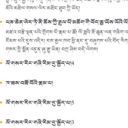
མོའི་མཐིལ་གསལ་ལེར་མཐོང་ཐུབ་ཀྱི་ཡོད།
པཎ་ཆེན་ཨེར་ཏེ་ནི་ཆོས་ཀྱི་རྒྱལ་པོ་མཆོག་གི་བོད་ཆུ་ཡོས་ལོའི་
མཛའ་བརྩེ་ལྡན་པའི་གྲོགས་པོ་རྣམ་པ་ཚོ། ལོ་ཟླའི་ཟོ་ཆུན་ལན་གཅ
ངོམས་པའི་དུས་འདིར། ངས་རྒྱལ་ཁབ་ཕྱི་ནང་དུ་བཞུགས་པའི་བོད་རིགས་
གསར་གྱི་སྨོན་འདུན་ཞུ་རྒྱུ་ཡིན། བཀྲ་ཤིས་བདེ་ལེགས།
ལོ་གསར་རིང་གཞི་རིམ་དུ་སྐྱོད་པ།4
ཁ་ཟས་བཟོ་བོའི་རྣམ་པ།
ལོ་གསར་རིང་གཞི་རིམ་དུ་སྐྱོད་པ།5
ལོ་གསར་རིང་གཞི་རིམ་དུ་སྐྱོད་པ།3