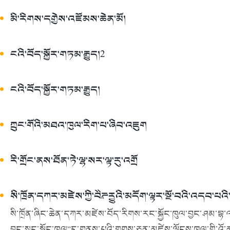
མི་རིགས་དགྱེས་འཛོམས་ཆེན་མོ།
ངའི་བོད་སྐྱོར་གཏམ་རྒྱུད།2
ངའི་བོད་སྐྱོར་གཏམ་རྒྱུད།
ཀྲུང་གོའི་མཐའ་ཁུལ་རིག་པ་ཞིབ་འཇུག
རི་གྲོང་ནས་ཐོན་ཏེ་ལྷ་སར་ལྟ་རུ་འགྲོ
སི་ཁྲོན་དཀར་མཛེས་ཀྱི་བཻཌཱུརྱའི་མདོག་ལྟར་སྔོ་བའི་འདབ་པའི་
སི་ཁྲོན་ཞིང་ཆེན་དཀར་མཛེས་བོད་རིགས་རང་སྐྱོང་ཁུལ་བྱང་ཤམ་བྷ་ལ་
བྱུང་སྲུང་སྐྱོང་ཁུལ”དུ་གནས་པའི་གྲགས་ཅན་མཛེས་ལྗོངས་ཁུལ་གྱི་འ