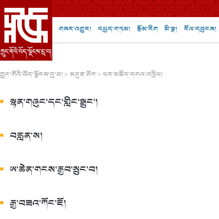
གསར་འགྱུར།
དཔྱད་གཏམ།
རྩོམ་རིག
མི་སྣ།
རོལ་དབྱངས།
ཀྲུང་གོའི་བོད་ལྗོངས་དྲ་བ།
>
མདུན་ཤོག
>
པར་མཛོད་དགའ་འཁྱིལ།
སྙན་གཞུང་དང་གླིང་སྒྲུང་།
བརླན་ས།
ཨ་ཆེན་གངས་རྒྱབ་སྲུང་བ།
རྒྱ་བཟའ་ཀོང་ཇོ།