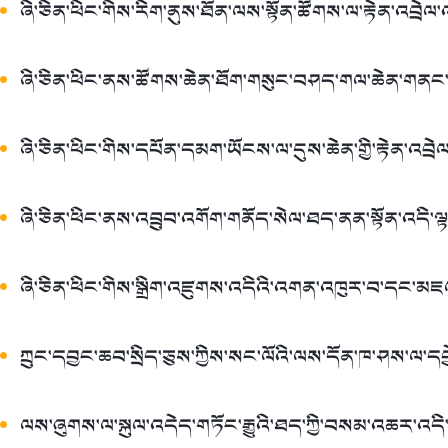
ཞི་ཅིན་ཕིང་གིས་རིག་ནུས་ཐོན་ལས་སྟོན་ཚོགས་ལ་རྟེན་འབྲེལ་
ཞི་ཅིན་ཕིང་ནས་ཚོགས་ཆེན་ཐོག་གསུང་བཤད་གལ་ཆེན་གན
ཞི་ཅིན་ཕིང་གིས་དཔོན་དམག་ཡོངས་ལ་དུས་ཆེན་གྱི་རྟེན་འབྲ
ཞི་ཅིན་ཕིང་ནས་འབྲུབ་འགོག་གནོད་སེལ་ཐད་ནན་སྟོན་འདི་
ཞི་ཅིན་ཕིང་གིས་སྒྲིག་འཛུགས་འདིའི་འགན་འཁུར་བ་དང་མ
ཀྲུང་དབྱང་ཆབ་སྲིད་ཅུས་ཀྱིས་སང་ལོའི་ལས་དོན་ཁ་ཤས་ལ་དབྱ
ལས་ཞུགས་ལ་སྐུལ་འདེད་གཏོང་རྒྱུའི་ཐད་ཀྱི་བསམ་འཆར་འདི