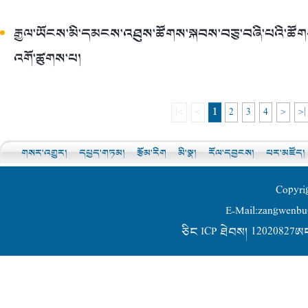
རྒྱལ་ཡོངས་མི་དམངས་འཐུས་ཚོགས་སྐབས་བཅུ་བཞི་པའི་ཚོགས
འགོ་ཚུགས་པ།
|<
<
1
2
3
4
>
>|
གསར་འགྱུར།
དཔྱད་གཏམ།
རྩོམ་རིག
མི་སྣ།
རོལ་དབྱངས།
པར་མཛོད།
Copyri
E-Mail:zangwen
ཅིང ICP ཐེབས། 12020827ཨང-