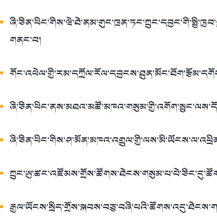
ཞི་ཅིན་ཕིང་གིས་ཝེ་ཐེ་ནམ་གུང་ཁྲན་ཏང་ཀྲུང་དབྱང་གི་སྤྱི་ཁྱབ
གནང་བ།
གོང་འཕེལ་གྱི་རམ་དཀྲོལ་རོལ་དབྱངས་ཐུན་མོང་ཐོག་རྩོམ་དགོ
ཞི་ཅིན་ཕིང་ནས་མཐའ་མཚོ་མཁའ་གསུམ་གྱི་འགོག་སྲུང་ལས་ད
ཞི་ཅིན་ཕིང་གིས་ཤ་མོན་མཁའ་འགྲུལ་གྱི་ལས་མི་ཡོངས་ལ་འཕྲི
ཀྲུང་ཨུ་ཚང་འཛོམས་གྲོས་ཚོགས་ཐེངས་གསུམ་པ་པེ་ཅིང་དུ་ཚ
རྒྱལ་ཡོངས་སྲིད་གྲོས་སྐབས་བཅུ་བཞི་པའི་ཚོགས་འདུ་ཐེངས་ག