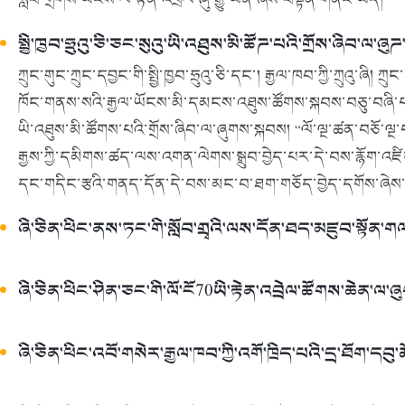
སྤྱི་ཁྱབ་ཧྲུའུ་ཅི་ཅང་སུའུ་ཡི་འཐུས་མི་ཚོཌ་པའི་གྲོས་ཞིབ་ལ་ཞུ
ཀྲུང་གུང་ཀྲུང་དབྱང་གི་སྤྱི་ཁྱབ་ཧྲུའུ་ཅི་དང་། རྒྱལ་ཁབ་ཀྱི་ཀྲུའུ་ཞི། ཀྲ
ཁོང་གནས་སའི་རྒྱལ་ཡོངས་མི་དམངས་འཐུས་ཚོགས་སྐབས་བཅུ་བཞི་པའ
ཡི་འཐུས་མི་ཚོགས་པའི་གྲོས་ཞིབ་ལ་ཞུགས་སྐབས། “ལོ་ལྔ་ཚན་བཅོ་ལྔ
རྒྱས་ཀྱི་དམིགས་ཚད་ལས་འགན་ལེགས་སྒྲུབ་བྱེད་པར་དེ་བས་རྙོག་འ
དང་གདིང་རྩའི་གནད་དོན་དེ་བས་མང་བ་ཐག་གཅོད་བྱེད་དགོས་ཞ
ཞི་ཅིན་ཕིང་ནས་ཏང་གི་སློབ་གྲྭའི་ལས་དོན་ཐད་མཛུབ་སྟོན་
ཞི་ཅིན་ཕིང་ཤིན་ཅང་གི་ལོ་ངོ70ཡི་རྟེན་འབྲེལ་ཚོགས་ཆེན་ལ
ཞི་ཅིན་ཕིང་འབོ་གསེར་རྒྱལ་ཁབ་ཀྱི་འགོ་ཁྲིད་པའི་དྲ་ཐོག་ད