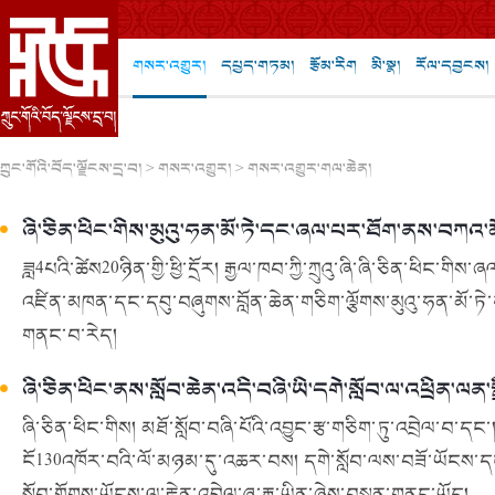
གསར་འགྱུར།
དཔྱད་གཏམ།
རྩོམ་རིག
མི་སྣ།
རོལ་དབྱངས།
ཀྲུང་གོའི་བོད་ལྗོངས་དྲ་བ།
>
གསར་འགྱུར།
>
གསར་འགྱུར་གལ་ཆེན།
ཞི་ཅིན་ཕིང་གིས་མུའུ་ཧན་མོ་ཏེ་དང་ཞལ་པར་ཐོག་ནས་བཀའ
ཟླ4པའི་ཚེས20ཉིན་གྱི་ཕྱི་དྲོར། རྒྱལ་ཁབ་ཀྱི་ཀྲུའུ་ཞི་ཞི་ཅིན་ཕིང་གིས་
འཛིན་མཁན་དང་དབུ་བཞུགས་བློན་ཆེན་གཅིག་ལྕོགས་མུའུ་ཧན་མོ་
གནང་བ་རེད།
ཞི་ཅིན་ཕིང་ནས་སློབ་ཆེན་འདི་བཞི་ཡི་དགེ་སློབ་ལ་འཕྲིན་ལན་ས
ཞི་ཅིན་ཕིང་གིས། མཐོ་སློབ་བཞི་པོའི་འབྱུང་རྩ་གཅིག་ཏུ་འབྲེལ་བ་དང་
ངོ130འཁོར་བའི་ལོ་མཉམ་དུ་འཆར་བས། དགེ་སློབ་ལས་བཟོ་ཡོངས་དང་སློ
སློབ་གྲོགས་ཡོངས་ལ་རྟེན་འབྲེལ་ཞུ་རྒྱུ་ཡིན་ཞེས་བསྟན་གནང་ཡོད།